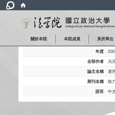
關於本院
本院成員
系所單位
年度
200
全部作者
馮
論文名稱
運
期刊名稱
能力
語言
中