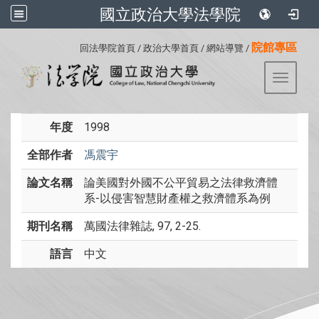
國立政治大學法學院
:::
院館專區
回法學院首頁
/
政治大學首頁
/
網站導覽
/
Toggle 
年度
1998
全部作者
馮震宇
論文名稱
論美國對外國不公平貿易之法律救濟體
系-以侵害智慧財產權之救濟體系為例
期刊名稱
萬國法律雜誌, 97, 2-25.
語言
中文