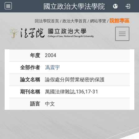
國立政治大學法學院
:::
院館專區
回法學院首頁
/
政治大學首頁
/
網站導覽
/
Toggle 
年度
2004
全部作者
馮震宇
論文名稱
論假處分與營業秘密的保護
期刊名稱
萬國法律雜誌,136,17-31
語言
中文