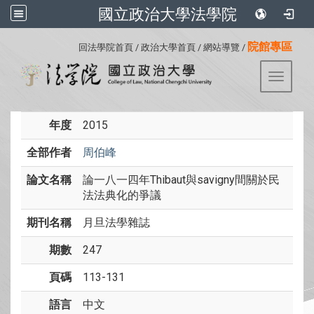
國立政治大學法學院
:::
院館專區
回法學院首頁
/
政治大學首頁
/
網站導覽
/
Toggle 
年度
2015
全部作者
周伯峰
論文名稱
論一八一四年Thibaut與savigny間關於民
法法典化的爭議
期刊名稱
月旦法學雜誌
期數
247
頁碼
113-131
語言
中文