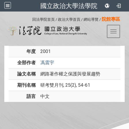
國立政治大學法學院
:::
院館專區
回法學院首頁
/
政治大學首頁
/
網站導覽
/
Toggle 
年度
2001
全部作者
馮震宇
論文名稱
網路著作權之保護與發展趨勢
期刊名稱
研考雙月刊, 25(2), 54-61
語言
中文