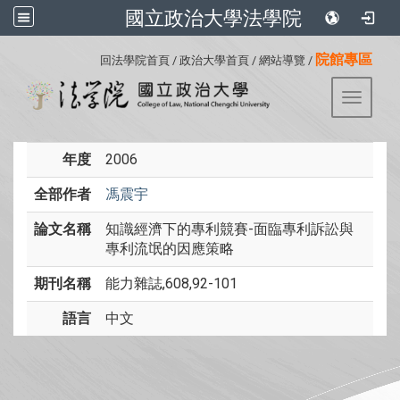
國立政治大學法學院
:::
院館專區
回法學院首頁
/
政治大學首頁
/
網站導覽
/
Toggle 
年度
2006
全部作者
馮震宇
論文名稱
知識經濟下的專利競賽-面臨專利訴訟與
專利流氓的因應策略
期刊名稱
能力雜誌,608,92-101
語言
中文