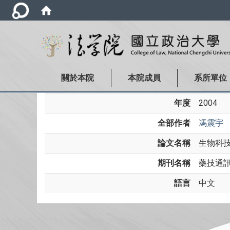
關於本院
本院成員
系所單位
年度
2004
全部作者
馮震宇
論文名稱
生物科
期刊名稱
藥技通訊月
語言
中文