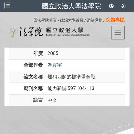
國立政治大學法學院
:::
院館專區
回法學院首頁
/
政治大學首頁
/
網站導覽
/
Toggle 
年度
2005
全部作者
馮震宇
論文名稱
煙硝四起的標準爭奪戰
期刊名稱
能力雜誌,597,104-113
語言
中文