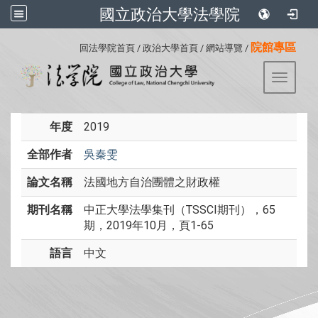
國立政治大學法學院
:::
院館專區
回法學院首頁
/
政治大學首頁
/
網站導覽
/
Toggle 
年度
2019
全部作者
吳秦雯
論文名稱
法國地方自治團體之財政權
期刊名稱
中正大學法學集刊（TSSCI期刊），65
期，2019年10月，頁1-65
語言
中文