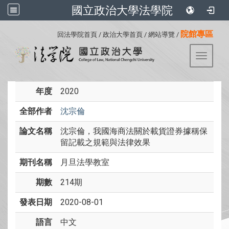
國立政治大學法學院
:::
院館專區
回法學院首頁
/
政治大學首頁
/
網站導覽
/
Toggle 
年度
2020
全部作者
沈宗倫
論文名稱
沈宗倫，我國海商法關於載貨證券據稱保
留記載之規範與法律效果
期刊名稱
月旦法學教室
期數
214期
發表日期
2020-08-01
語言
中文