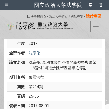
國立政治大學法學院
:::
院館專區
回法學院首頁
/
政治大學首頁
/
網站導覽
/
Toggle 
年度
2017
全部作者
沈宗倫
論文名稱
沈宗倫, 專利進步性評價的新視野與展望
－簡評我國進步性審查基準之修訂
期刊名稱
萬國法律
期數
第214期
頁碼
25-36
發表日期
2017-08-01