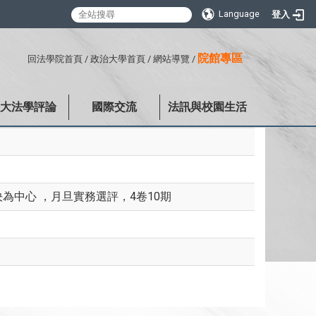
Language
登入
:::
院館專區
回法學院首頁
/
政治大學首頁
/
網站導覽
/
政大法學評論
國際交流
法訊與校園生活
決為中心 ，月旦實務選評，4卷10期