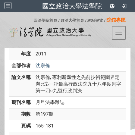
國立政治大學法學院
:::
院館專區
回法學院首頁
/
政治大學首頁
/
網站導覽
/
Toggle 
年度
2011
全部作者
沈宗倫
論文名稱
沈宗倫, 專利新穎性之先前技術範圍界定
與比對--評最高行政法院九十八年度判字
第一四○九號行政判決
期刊名稱
月旦法學雜誌
期數
第197期
頁碼
165-181