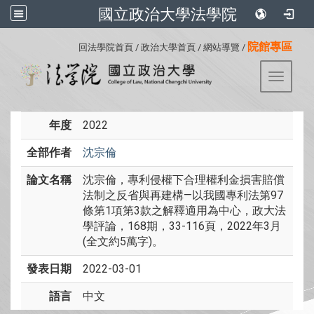
國立政治大學法學院
:::
院館專區
回法學院首頁
/
政治大學首頁
/
網站導覽
/
Toggle 
年度
2022
全部作者
沈宗倫
論文名稱
沈宗倫，專利侵權下合理權利金損害賠償
法制之反省與再建構—以我國專利法第97
條第1項第3款之解釋適用為中心，政大法
學評論，168期，33-116頁，2022年3月
(全文約5萬字)。
發表日期
2022-03-01
語言
中文