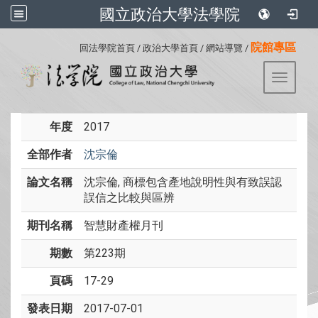
國立政治大學法學院
:::
院館專區
回法學院首頁
/
政治大學首頁
/
網站導覽
/
Toggle 
年度
2017
全部作者
沈宗倫
論文名稱
沈宗倫, 商標包含產地說明性與有致誤認
誤信之比較與區辨
期刊名稱
智慧財產權月刊
期數
第223期
頁碼
17-29
發表日期
2017-07-01