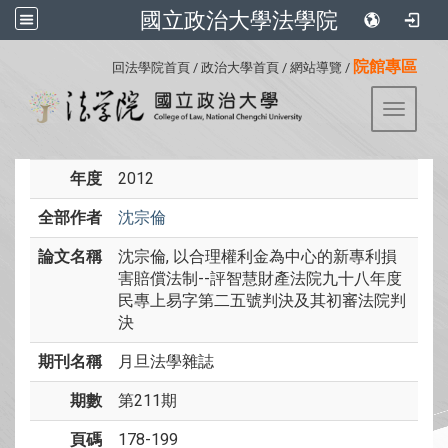
國立政治大學法學院
:::
院館專區
回法學院首頁
/
政治大學首頁
/
網站導覽
/
Toggle 
年度
2012
全部作者
沈宗倫
論文名稱
沈宗倫, 以合理權利金為中心的新專利損
害賠償法制--評智慧財產法院九十八年度
民專上易字第二五號判決及其初審法院判
決
期刊名稱
月旦法學雜誌
期數
第211期
頁碼
178-199