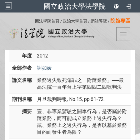
國立政治大學法學院
:::
院館專區
回法學院首頁
/
政治大學首頁
/
網站導覽
/
Toggle 
年度
2012
全部作者
謝如媛
論文名稱
業務過失致死傷罪之「附隨業務」──最
高法院一百年台上字第四四二四號判決
期刊名稱
月旦裁判時報, No.15, pp.61-72.
摘要
壹、非專業駕駛之開車行為，是否屬於附
隨業務，而可能成立業務上過失行為？
貳、業務上之過失行為，是否以基於業務
目的而發生者為限？