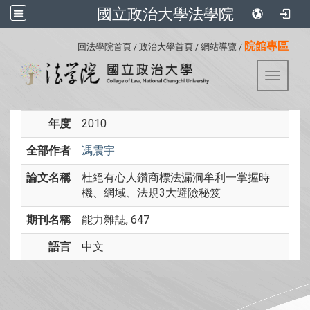
國立政治大學法學院
:::
院館專區
回法學院首頁
/
政治大學首頁
/
網站導覽
/
Toggle 
年度
2010
全部作者
馮震宇
論文名稱
杜絕有心人鑽商標法漏洞牟利一掌握時
機、網域、法規3大避險秘笈
期刊名稱
能力雜誌, 647
語言
中文