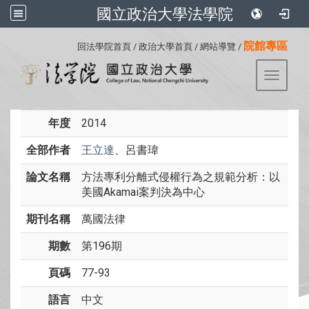
國立政治大學法學院
:::
院館專區
回法學院首頁
/
政治大學首頁
/
網站導覽
/
Toggle 
年度
2014
全部作者
王立達
、呂書瑋
論文名稱
方法專利分離式侵權行為之規範分析：以
美國Akamai案判決為中心
期刊名稱
萬國法律
期數
第196期
頁碼
77-93
語言
中文