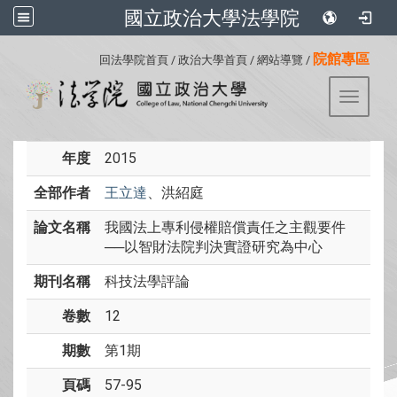
國立政治大學法學院
:::
院館專區
回法學院首頁
/
政治大學首頁
/
網站導覽
/
Toggle 
年度
2015
全部作者
王立達
、洪紹庭
論文名稱
我國法上專利侵權賠償責任之主觀要件
──以智財法院判決實證研究為中心
期刊名稱
科技法學評論
卷數
12
期數
第1期
頁碼
57-95