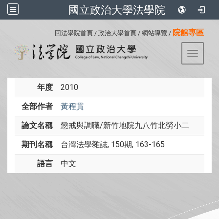
國立政治大學法學院
:::
院館專區
回法學院首頁
/
政治大學首頁
/
網站導覽
/
Toggle 
年度
2010
全部作者
黃程貫
論文名稱
懲戒與調職/新竹地院九八竹北勞小二
期刊名稱
台灣法學雜誌, 150期, 163-165
語言
中文