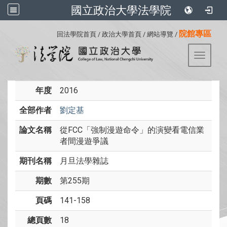
國立政治大學法學院
:::
院館專區
回法學院首頁
/
政治大學首頁
/
網站導覽
/
Toggle 
年度
2016
全部作者
劉定基
論文名稱
從FCC「強制漫遊命令」的演變看電信業
者間漫遊爭議
期刊名稱
月旦法學雜誌
期數
第255期
頁碼
141-158
總頁數
18