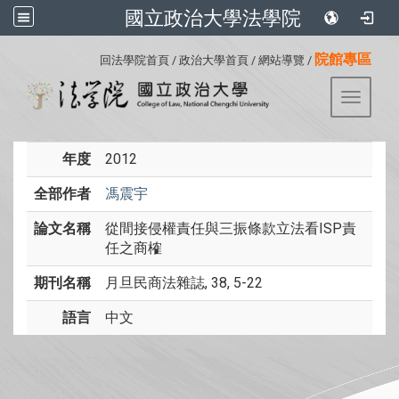
國立政治大學法學院
:::
院館專區
回法學院首頁
/
政治大學首頁
/
網站導覽
/
Toggle 
年度
2012
全部作者
馮震宇
論文名稱
從間接侵權責任與三振條款立法看ISP責
任之商榷
期刊名稱
月旦民商法雜誌, 38, 5-22
語言
中文