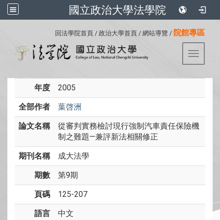
國立政治大學法學院
:::
院館專區
回法學院首頁
/
政治大學首頁
/
網站導覽
/
Toggle 
年度
2005
全部作者
葉啓洲
論文名稱
從審判實務檢討現行強制汽車責任保險機
制之難題—兼評新法相關修正
期刊名稱
成大法學
期數
第9期
頁碼
125-207
語言
中文