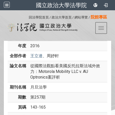
國立政治大學法學院
:::
院館專區
回法學院首頁
/
政治大學首頁
/
網站導覽
/
Toggle 
年度
2016
全部作者
王立達
、周妤軒
論文名稱
從國際法觀點看美國反托拉斯法域外效
力：Motorola Mobility LLC v. AU
Optronics案評析
期刊名稱
月旦法學
期數
第257期
頁碼
143-165