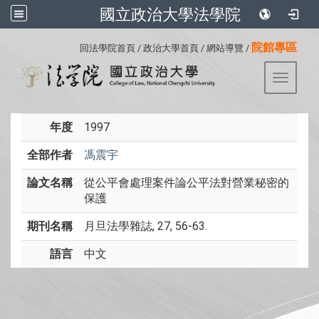
國立政治大學法學院
:::
院館專區
回法學院首頁
/
政治大學首頁
/
網站導覽
/
Toggle 
年度
1997
全部作者
馮震宇
論文名稱
從公平會處理案件論公平法對營業秘密的
保護
期刊名稱
月旦法學雜誌, 27, 56-63.
語言
中文