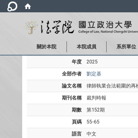
關於本院
本院成員
系所單位
年度
2025
全部作者
劉定基
論文名稱
律師執業合法範圍的再
期刊名稱
裁判時報
期數
第152期
頁碼
55-65
語言
中文