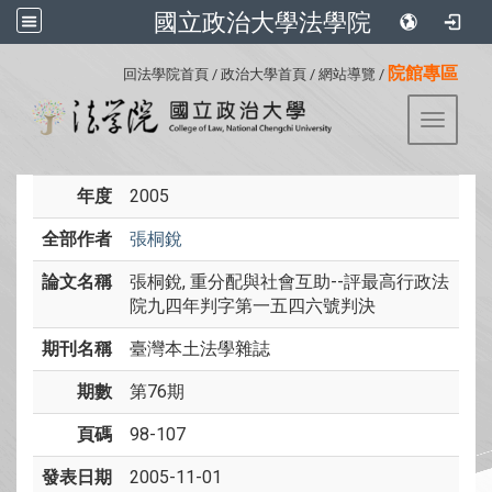
國立政治大學法學院
:::
院館專區
回法學院首頁
/
政治大學首頁
/
網站導覽
/
Toggle 
年度
2005
全部作者
張桐銳
論文名稱
張桐銳, 重分配與社會互助--評最高行政法
院九四年判字第一五四六號判決
期刊名稱
臺灣本土法學雜誌
期數
第76期
頁碼
98-107
發表日期
2005-11-01