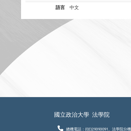
語言
中文
國立政治大學
法學院
總機電話：(02)29393091、法學院分