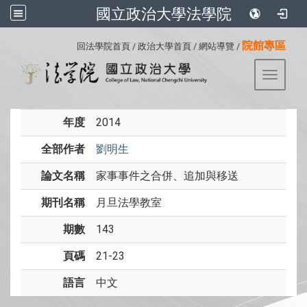
國立政治大學法學院
:::
院館專區
回法學院首頁
/
政治大學首頁
/
網站導覽
/
Toggle 
年度
2014
全部作者
劉明生
論文名稱
家事事件之合併、追加與移送
期刊名稱
月旦法學教室
期數
143
頁碼
21-23
語言
中文