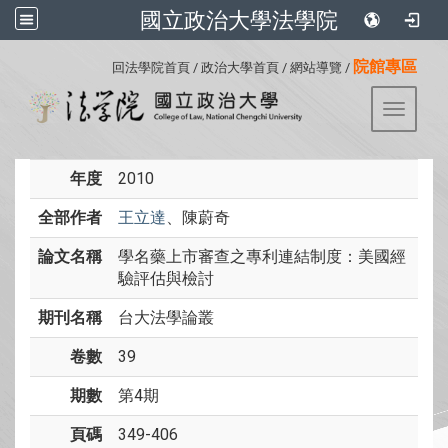
國立政治大學法學院
:::
院館專區
回法學院首頁
/
政治大學首頁
/
網站導覽
/
Toggle 
年度
2010
全部作者
王立達
、陳蔚奇
論文名稱
學名藥上市審查之專利連結制度：美國經
驗評估與檢討
期刊名稱
台大法學論叢
卷數
39
期數
第4期
頁碼
349-406