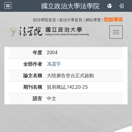
國立政治大學法學院
:::
院館專區
回法學院首頁
/
政治大學首頁
/
網站導覽
/
Toggle 
年度
2004
全部作者
馮震宇
論文名稱
大陸廣告登台正式啟動
期刊名稱
貿易雜誌,142,20-25
語言
中文