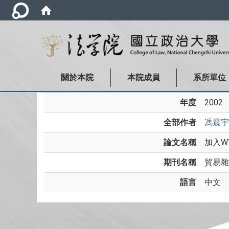
關於本院
本院成員
系所單位
年度
2002
全部作者
馮震宇
論文名稱
加入W
期刊名稱
貿易雜誌
語言
中文