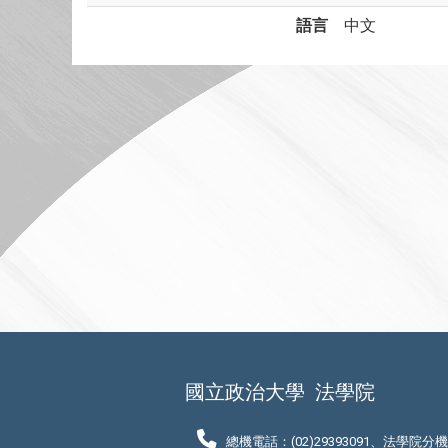
語言
中文
國立政治大學
法學院
總機電話：(02)29393091、法學院分