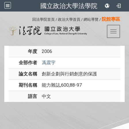
國立政治大學法學院
:::
院館專區
回法學院首頁
/
政治大學首頁
/
網站導覽
/
Toggle 
年度
2006
全部作者
馮震宇
論文名稱
創新企劃與行銷創意的保護
期刊名稱
能力雜誌,600,88-97
語言
中文