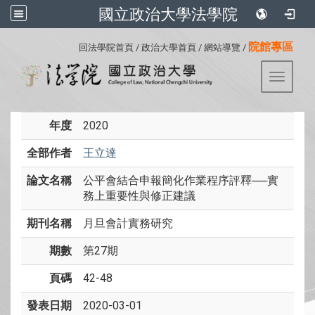
國立政治大學法學院
:::
院館專區
回法學院首頁
/
政治大學首頁
/
網站導覽
/
Toggle 
年度
2020
全部作者
王立達
論文名稱
公平會結合申報簡化作業程序評釋──實
務上重要性與修正建議
期刊名稱
月旦會計實務研究
期數
第27期
頁碼
42-48
發表日期
2020-03-01