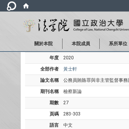
關於本院
本院成員
系所單位
年度
2020
全部作者
黃士軒
論文名稱
公務員賄賂罪與非主管監督事務圖
期刊名稱
檢察新論
期數
27
頁碼
283-303
語言
中文