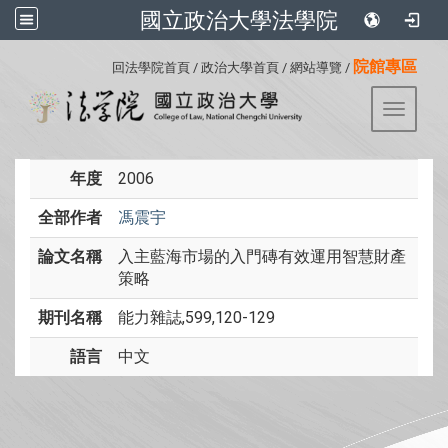
國立政治大學法學院
:::
院館專區
回法學院首頁
/
政治大學首頁
/
網站導覽
/
Toggle 
年度
2006
全部作者
馮震宇
論文名稱
入主藍海市場的入門磚有效運用智慧財產
策略
期刊名稱
能力雜誌,599,120-129
語言
中文