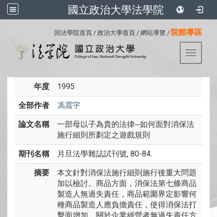
國立政治大學法學院
:::
院館專區
回法學院首頁
/
政治大學首頁
/
網站導覽
/
Toggle 
年度
1995
全部作者
馮震宇
論文名稱
一部母以子為貴的法律─如何面對消保法
施行細則所劃定之遊戲規則
期刊名稱
月旦法學雜誌試刊號, 80-84.
摘要
本文針對消保法施行細則施行後重大問題
加以檢討。商品方面，消保法第七條商品
製造人無過失責任，商品範圍界定影響何
種商品製造人應負擔責任，使得消保法打
擊面增加。關於企業經營者無過失責任方