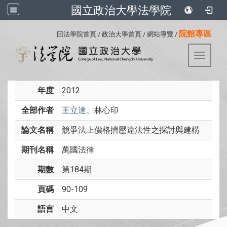
國立政治大學法學院
:::
院館專區
回法學院首頁
/
政治大學首頁
/
網站導覽
/
Toggle 
年度
2012
全部作者
王立達
、林心印
論文名稱
競爭法上價格擠壓違法性之探討與建構
期刊名稱
萬國法律
期數
第184期
頁碼
90-109
語言
中文