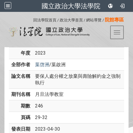
國立政治大學法學院
:::
院館專區
回法學院首頁
/
政治大學首頁
/
網站導覽
/
Toggle 
年度
2023
全部作者
葉啓洲
/葉啟洲
論文名稱
要保人處分權之放棄與壽險解約金之強制
執行
期刊名稱
月旦法學教室
期數
246
頁碼
29-32
發表日期
2023-04-30