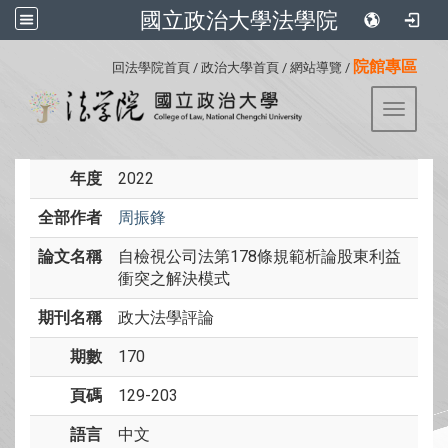
國立政治大學法學院
:::
院館專區
回法學院首頁
/
政治大學首頁
/
網站導覽
/
Toggle 
年度
2022
全部作者
周振鋒
論文名稱
自檢視公司法第178條規範析論股東利益
衝突之解決模式
期刊名稱
政大法學評論
期數
170
頁碼
129-203
語言
中文