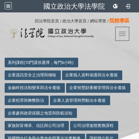
國立政治大學法學院
:::
院館專區
回法學院首頁
/
政治大學首頁
/
網站導覽
/
Toggle 
:::
系列課程(10門課供選擇，每門6小時)
企業資訊安全之治理與稽核
企業個人資料保護與法令遵循
金融科技法制變革與法令遵循
企業智慧財產權管理與法令遵循
企業犯罪與舞弊防治
企業人資管理與勞動法令遵循
企業參與政府採購之地雷與防範須知
家族財富傳承、信託與公司治理
公司治理進階實務課程
跨國聯合行為與企業內外競爭法法遵整備
課程簡介影片