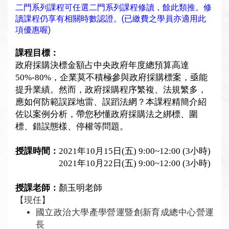
二門系列課程可任選二門系列課程修讀，餘此類推。修
讀課程仍享有相關時數認證。(已繳費之學員亦適用此
項優惠喔)
課程目標：
政府採購決標金額占中央政府年度總預算高達
50%-80%
，企業莫不積極參與政府採購標案，亟能
提升業績。然而，政府採購程序繁複、法規繁多，
應如何防範誤踩地雷、誤蹈法網？本課程精簡介紹
佐以案例分析，帶您秒懂政府採購法之綁標、圍
標、錯誤態樣、停權等問題。
授課時間：
2021
年
10
月
15
日
(
五
) 9:00~12:00 (3
小時
)
2021
年
10
月
22
日
(
五
) 9:00~12:00 (3
小時
)
授課老師：
顏玉明
老師
【現任】
國立政治大學產學營運暨創新育成總中心營運
長