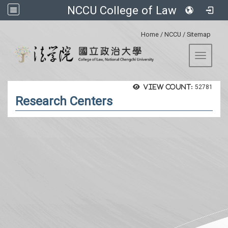
NCCU College of Law
:::
Home
/
NCCU
/
Sitemap
Toggle 
View count:
52781
Research Centers