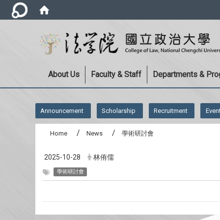
About Us
Faculty & Staff
Departments & Pr
:::
Announcement
Scholarship
Recruitment
Even
Home
News
學術研討會
2025-10-28
林侑儒
學術研討會