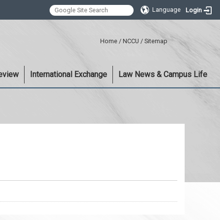
Language
Login
:::
Home
/
NCCU
/
Sitemap
eview
International Exchange
Law News & Campus Life