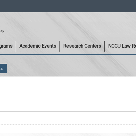
:::
ograms
Academic Events
Research Centers
NCCU Law R
ts