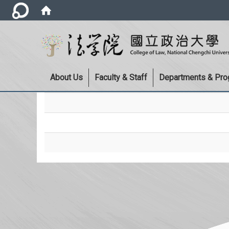
About Us
Faculty & Staff
Departments & Pr