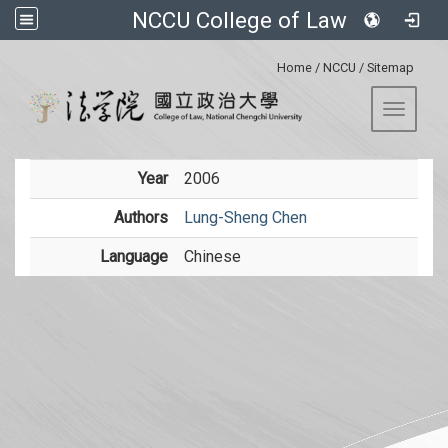
NCCU College of Law
:::
Home
/
NCCU
/
Sitemap
Toggle 
Year
2006
Authors
Lung-Sheng Chen
Language
Chinese