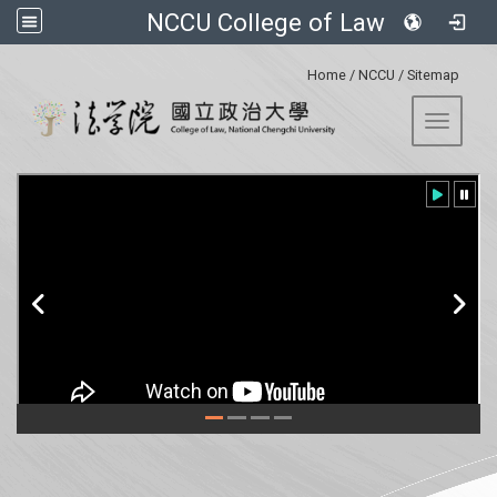
NCCU College of Law
:::
Home
/
NCCU
/
Sitemap
Toggle 