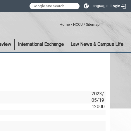
Language
Login
:::
Home
/
NCCU
/
Sitemap
eview
International Exchange
Law News & Campus Life
2023/
05/19
12000