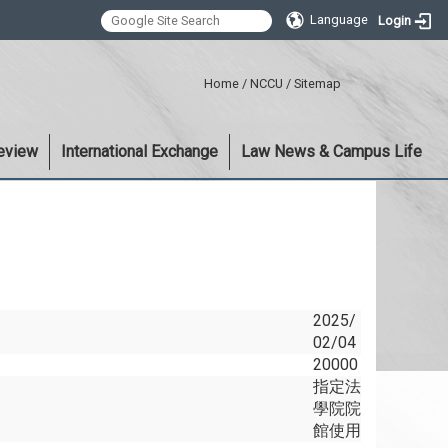
Language
Login
:::
Home
/
NCCU
/
Sitemap
eview
International Exchange
Law News & Campus Life
2025/
02/04
20000
指定法
學院院
館使用